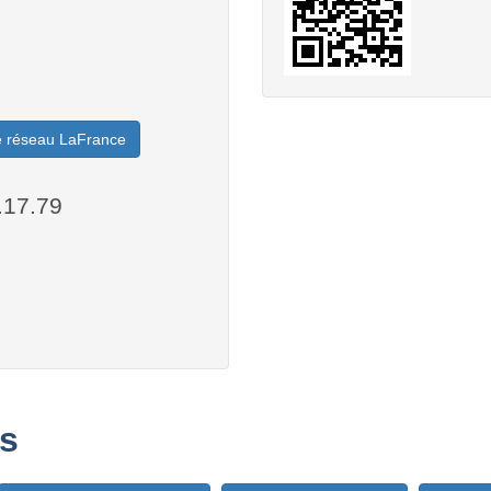
le réseau LaFrance
.17.79
s