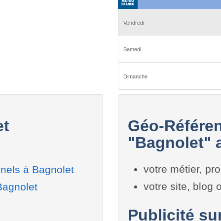
et
Géo-Référen
"Bagnolet" a
votre métier, pro
nels à Bagnolet
votre site, blog
Bagnolet
Publicité su