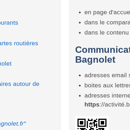
en page d'accue
dans le compara
burants
dans le contenu 
rtes routières
Communicati
Bagnolet
nolet
adresses email 
aires autour de
boites aux lettr
adresses interne
https
://activité.
gnolet.fr"