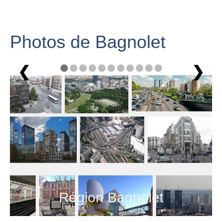
Photos de Bagnolet
❮
❯
1 / 11
Région Bagnolet