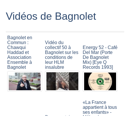
Vidéos de Bagnolet
Bagnolet en
Vidéo du
Commun :
collectif 50 à
Chawqui
Energy 52 - Café
Bagnolet sur les
Haddad et
Del Mar (Porte
conditions de
Association
De Bagnolet
leur HLM
Ensemble à
Mix) [Eye Q
insalubre
Bagnolet
Records 1993]
«La France
appartient à tous
ses enfants» -
Documentaire :
Mélenchon
Service de culte
Montreuil vs
dénonce le
du 20 juin 2020
Bagnolet, 1 Seul
racisme à